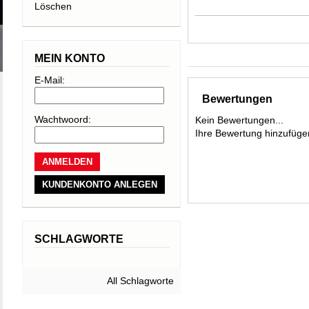
Löschen
Kantenwechsel, 
Gegenbiegen, um 
Schwung zu gewä
MEIN KONTO
E-Mail:
Kern: PEFC-B
Bewertungen
Oversized Sid
Wachtwoord:
Kein Bewertungen...
Ihre Bewertung hinzufüge
Rectangular Fu
Mini Cap
KUNDENKONTO ANLEGEN
Line Control T
V-Fiberglass
SCHLAGWORTE
LayerPremium
All Schlagworte
Piste rocke