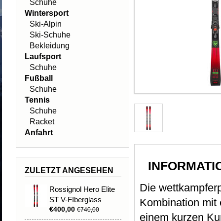
Schuhe
Wintersport
Ski-Alpin
Ski-Schuhe
Bekleidung
Laufsport
Schuhe
Fußball
Schuhe
Tennis
Schuhe
Racket
Anfahrt
INFORMATI
ZULETZT ANGESEHEN
Die wettkampferp
Rossignol Hero Elite
ST V-FIberglass
Kombination mit 
€400,00
€740,00
einem kurzen Kur