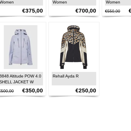
Women
Women
Women
€375,00
€700,00
€550,00
8848 Altitude POW 4.0
Rehall Ayda R
SHELL JACKET W
€350,00
€250,00
€500,00