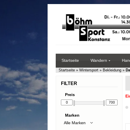
Startseite
Wandern
Hand
Startseite
»
Wintersport
»
Bekleidung
»
D
FILTER
Preis
Ei
Marken