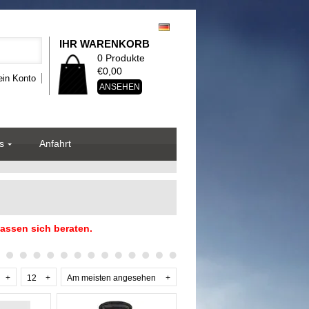
IHR WARENKORB
0 Produkte
€0,00
in Konto
ANSEHEN
s
Anfahrt
assen sich beraten.
+
12
+
Am meisten angesehen
+