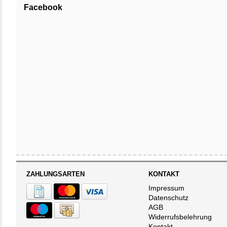
Facebook
immer alles, was 
funktional, sonde
modernen Winters
Ob du eine erfah
Snowboard stehs
ideale Wahl für d
und durchdachtem
Komfort, um dein
und erlebe selbst
mit der DONNA-R.
Wintervergnügen u
ZAHLUNGSARTEN
KONTAKT
Impressum
Datenschutz
AGB
Widerrufsbelehrung
Kontakt