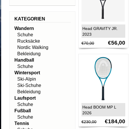
KATEGORIEN
Wandern
Head GRAVITY JR.
2023
Schuhe
Rucksäcke
€56,00
€70,00
Nordic Walking
Bekleidung
Handball
Schuhe
Wintersport
Ski-Alpin
Ski-Schuhe
Bekleidung
Laufsport
Schuhe
Head BOOM MP L
Fußball
2026
Schuhe
€184,00
€230,00
Tennis