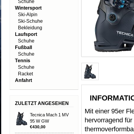
Schuhe
Wintersport
Ski-Alpin
Ski-Schuhe
Bekleidung
Laufsport
Schuhe
Fußball
Schuhe
Tennis
Schuhe
Racket
Anfahrt
INFORMATI
ZULETZT ANGESEHEN
Mit einer 95er F
Tecnica Mach 1 MV
hervorragend für
95 W GW
€430,00
thermoverformbar