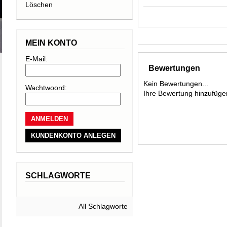
Löschen
und gewährleistet
auf der Piste. Di
auf die Skikante
MEIN KONTO
nutzt die Körper
E-Mail:
dadurch die Blut
Bewertungen
Füße, auch bei 
Kein Bewertungen...
Wachtwoord:
Ihre Bewertung hinzufüge
der Schuh aufgru
Gewicht: 1755
KUNDENKONTO ANLEGEN
SCHLAGWORTE
All Schlagworte