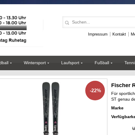
Impressum
Kontakt
Me
ball
Wintersport
Laufsport
Fußball
Tenni
Fischer 
-22%
Für sportlic
ST genau der
Marke
Verfügbarke
U