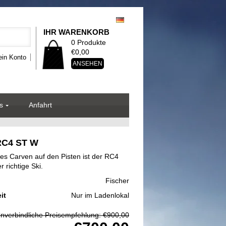
IHR WARENKORB
0 Produkte
€0,00
in Konto
ANSEHEN
s
Anfahrt
RC4 ST W
hes Carven auf den Pisten ist der RC4
 richtige Ski.
Fischer
it
Nur im Ladenlokal
nverbindliche Preisempfehlung: €900,00