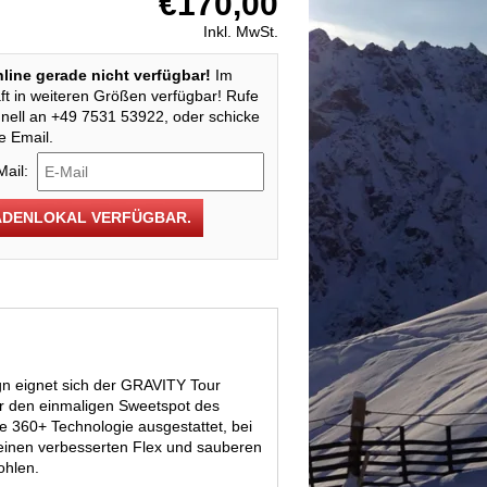
€170,00
Inkl. MwSt.
Online gerade nicht verfügbar!
Im
t in weiteren Größen verfügbar! Rufe
nell an +49 7531 53922, oder schicke
e Email.
Mail:
ADENLOKAL VERFÜGBAR.
gn eignet sich der GRAVITY Tour
für den einmaligen Sweetspot des
e 360+ Technologie ausgestattet, bei
 einen verbesserten Flex und sauberen
ohlen.