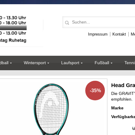
Impressum
Kontakt
Me
ball
Wintersport
Laufsport
Fußball
Tenni
Head Gra
-35%
Die GRAVITY
empfohlen.
Marke
Verfügbarke
U