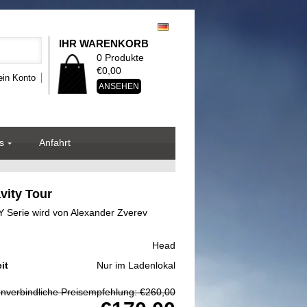
IHR WARENKORB
0 Produkte
€0,00
in Konto
ANSEHEN
s
Anfahrt
vity Tour
 Serie wird von Alexander Zverev
Head
it
Nur im Ladenlokal
nverbindliche Preisempfehlung: €260,00