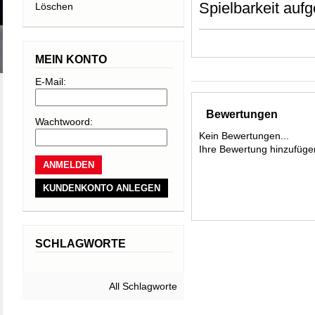
Spielbarkeit auf
Löschen
Mannschaftsspiele
als einige ander
MEIN KONTO
charakteristisch
E-Mail:
der Serie und bie
die benötigt wir
Bewertungen
Wachtwoord:
Technologie sorg
Kein Bewertungen...
Ihre Bewertung hinzufüge
Die Schlägerseri
empfohlen. Für ei
KUNDENKONTO ANLEGEN
wurde das charak
asymmetrischen L
SCHLAGWORTE
• Innovative Auxe
• Leichter als e
All Schlagworte
• Für aggressive