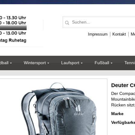
Impressum
Kontakt
Me
ball
Wintersport
Laufsport
Fußball
Tenni
Deuter 
Der Compact 
Mountainbik
Rücken sitzt
Marke
Verfügbarke