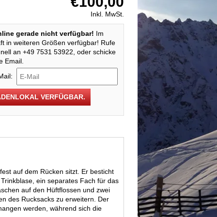
€100,00
Inkl. MwSt.
Online gerade nicht verfügbar!
Im
t in weiteren Größen verfügbar! Rufe
nell an +49 7531 53922, oder schicke
e Email.
Mail:
ADENLOKAL VERFÜGBAR.
est auf dem Rücken sitzt. Er besticht
e Trinkblase, ein separates Fach für das
aschen auf den Hüftflossen und zwei
en des Rucksacks zu erweitern. Der
ehangen werden, während sich die