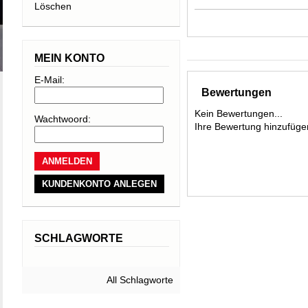
Löschen
Spielgefühl. Die
wurde für ambitio
entwickelt. Mit
MEIN KONTO
den Moment zu ge
E-Mail:
Bewertungen
• Explosive Pow
Kein Bewertungen...
Wachtwoord:
Ihre Bewertung hinzufüge
• Für ambitionier
• Sensationelles
• Neue Schläger
KUNDENKONTO ANLEGEN
SCHLAGWORTE
All Schlagworte