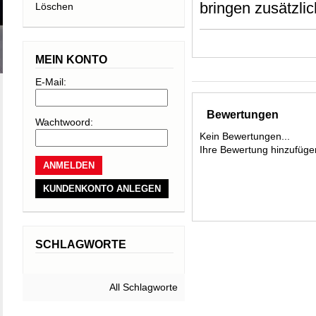
bringen zusätzlich
Löschen
Gelände zu erku
Optimale Gehfähi
MEIN KONTO
Ausgestattet mit
E-Mail:
ein natürliches A
Bewertungen
es an exponierte
Wachtwoord:
Kein Bewertungen...
Weg zum Skilift.
Ihre Bewertung hinzufüge
Ski/Walk Modus w
KUNDENKONTO ANLEGEN
SCHLAGWORTE
All Schlagworte