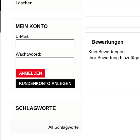
Löschen
Tragekomfort au
bietet das neue
und verringert d
MEIN KONTO
das separate Bode
E-Mail:
Rucksacks
Bewertungen
Kein Bewertungen...
Wachtwoord:
Gewicht 1420 g
Ihre Bewertung hinzufüge
Volumen 30 Liter
Maße 63 / 30 / 2
KUNDENKONTO ANLEGEN
SCHLAGWORTE
All Schlagworte