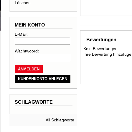
Löschen
vielseitigste Car
lange Radien, de
Skienden, ein Sc
MEIN KONTO
maximaler Kante
E-Mail:
Worldcup Sandwic
Bewertungen
leichtem, aber s
Kein Bewertungen...
Wachtwoord:
Ihre Bewertung hinzufüge
ein flacheres Sk
EMC Technology 
ruhiges Fahrgefü
KUNDENKONTO ANLEGEN
Better Balance S
Schuhgrößen gara
SCHLAGWORTE
All Schlagworte